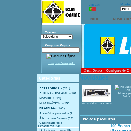
Moeda
Línguas
INICIO
NOVIDADE
Marcas
Pesquisa Rápida
Pesquisa Avançada
Quem Somos
Condiçoes de En
Novidades
Categorias
ACESSÓRIOS
->
(651)
Álbuns p
ÁLBUNS e FOLHAS->
(161)
Selos
NOTAFILIA
(12)
NUMISMÁTICA->
(256)
Acessórios para selos
FILATELIA
->
(107)
Acessórios para selos
(9)
Álbuns para Selos->
(52)
Novos produtos
Classificadores e
100 Bolsas
Expositores
(33)
Glassine p
Guilhotinas e Tiras
(13)