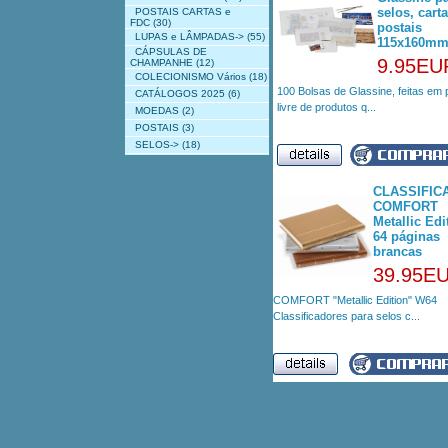
selos, carta
POSTAIS CARTAS e
FDC
(30)
postais
LUPAS e LÂMPADAS->
(55)
115x160m
CÁPSULAS DE
9.95EU
CHAMPANHE
(12)
COLECIONISMO Vários
(18)
100 Bolsas de Glassine, feitas em p
CATÁLOGOS 2025
(6)
livre de produtos q...
MOEDAS
(2)
POSTAIS
(3)
SELOS->
(18)
CLASSIFIC
COMFORT
Metallic Edi
64 páginas
brancas
39.95E
COMFORT "Metallic Edition" W64
Classificadores para selos c...