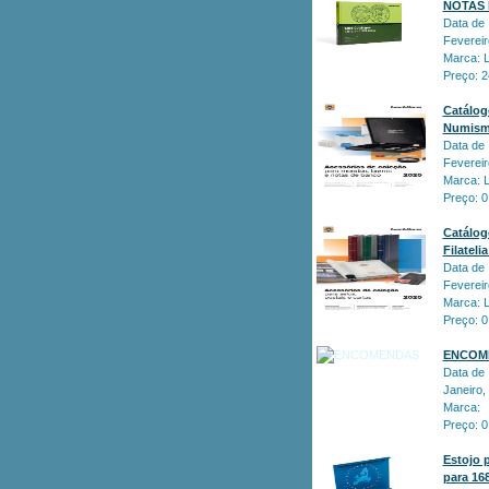
NOTAS 
Data de 
Fevereir
Marca:
Preço: 
Catálog
Numismá
Data de 
Fevereir
Marca:
Preço: 
Catálog
Filateli
Data de 
Fevereir
Marca:
Preço: 
ENCOM
Data de 
Janeiro,
Marca:
Preço: 
Estojo
para 16