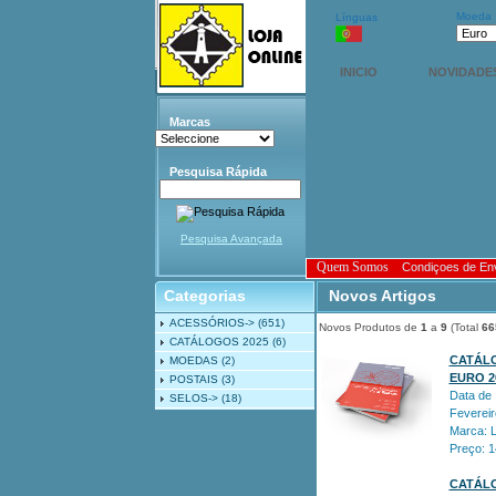
Moeda
Línguas
INICIO
NOVIDADE
Marcas
Pesquisa Rápida
Pesquisa Avançada
Quem Somos
Condiçoes de En
Categorias
Novos Artigos
ACESSÓRIOS->
(651)
Novos Produtos de
1
a
9
(Total
66
CATÁLOGOS 2025
(6)
CATÁL
MOEDAS
(2)
EURO 2
POSTAIS
(3)
Data de 
SELOS->
(18)
Fevereir
Marca:
Preço: 
CATÁL