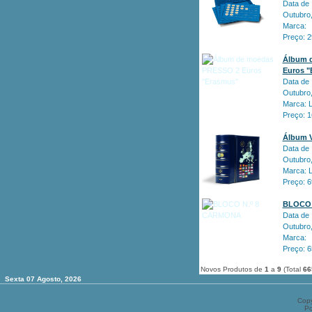
Data de 
Outubro
Marca:
Preço: 
Álbum 
Euros "
Data de 
Outubro
Marca:
Preço: 
Álbum V
Data de 
Outubro
Marca:
Preço: 
BLOCO 
Data de 
Outubro
Marca:
Preço: 
Novos Produtos de
1
a
9
(Total
66
Sexta 07 Agosto, 2026
Copy
P