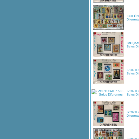
COLÓNI
Diferent
MOÇAM
Selos Di
PORTU
Selos Di
PORTU
Selos Di
PORTUG
Diferent