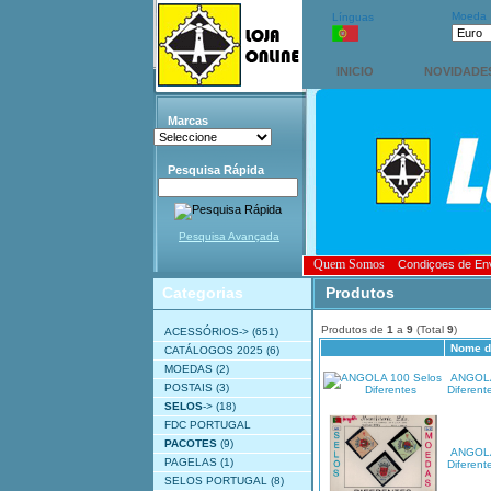
Moeda
Línguas
INICIO
NOVIDADE
Marcas
Pesquisa Rápida
Pesquisa Avançada
Quem Somos
Condiçoes de En
Categorias
Produtos
Produtos de
1
a
9
(Total
9
)
ACESSÓRIOS->
(651)
Nome d
CATÁLOGOS 2025
(6)
MOEDAS
(2)
ANGOLA
POSTAIS
(3)
Diferent
SELOS
->
(18)
FDC PORTUGAL
PACOTES
(9)
ANGOLA
PAGELAS
(1)
Diferent
SELOS PORTUGAL
(8)