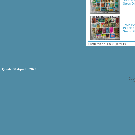
PORTU
Selos Di
PORTU
PORTUG
Selos Di
Produtos de
1
a
9
(Total
9
)
Quinta 06 Agosto, 2026
Copy
P