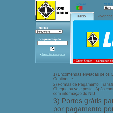
Moeda
Línguas
INICIO
NOVIDADE
Marcas
Pesquisa Rápida
Pesquisa Avançada
Quem Somos
Condiçoes de
1) Encomendas enviadas pelos C
Continente.
2) Formas de Pagamento: Transfe
Cheque ou vale postal. Após co
com informação do NIB
3) Portes grátis pa
por pagamento por