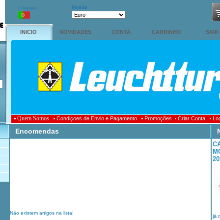
Moeda
Línguas
INICIO
NOVIDADES
CONTA
CARRINHO
SAIR
Quem Somos
Condiçoes de Envio e Pagamento
Promoções
Criar Conta
Log
Encomendas
C
M
2
Não existem artigos na lista!
já 