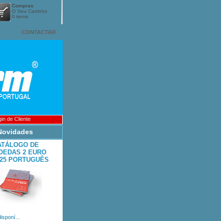
Compras
O Seu Carrinho
0 items
CONTACTAR
in de Cliente
Novidades
ATÁLOGO DE
OEDAS 2 EURO
025 PORTUGUÊS
disponí...