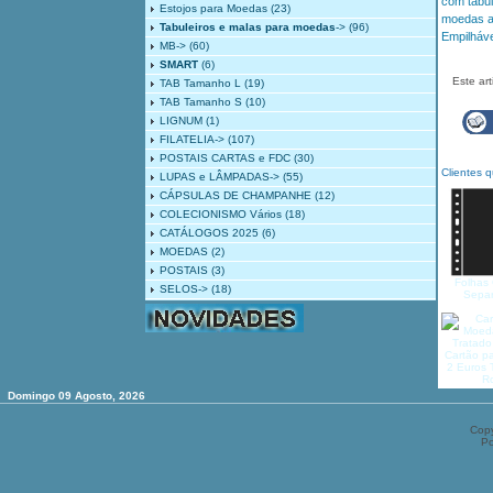
com tabul
Estojos para Moedas
(23)
moedas a
Tabuleiros e malas para moedas
->
(96)
Empilháve
MB->
(60)
SMART
(6)
Este ar
TAB Tamanho L
(19)
TAB Tamanho S
(10)
LIGNUM
(1)
FILATELIA->
(107)
POSTAIS CARTAS e FDC
(30)
Clientes 
LUPAS e LÂMPADAS->
(55)
CÁPSULAS DE CHAMPANHE
(12)
COLECIONISMO Vários
(18)
CATÁLOGOS 2025
(6)
MOEDAS
(2)
POSTAIS
(3)
Folha
SELOS->
(18)
Sepa
Cartão p
2 Euros 
R
Domingo 09 Agosto, 2026
Copy
P