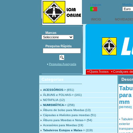
Moeda
Línguas
INICIO
NOVIDADE
Marcas
Pesquisa Rápida
Pesquisa Avançada
Quem Somos
Condiçoes de
Categorias
Descr
Tabu
ACESSÓRIOS
->
(651)
para
ÁLBUNS e FOLHAS->
(161)
NOTAFILIA
(12)
mm
NUMISMÁTICA
->
(256)
[307053]
Álbuns de bolso para Moedas
(13)
Cápsulas e Alvéolos para moedas
(51)
• Tabuleir
Álbuns para Moedas e Notas->
(54)
exterior
Acessórios para Moedas
(19)
transpare
Tabuleiros Estojos e Malas
->
(119)