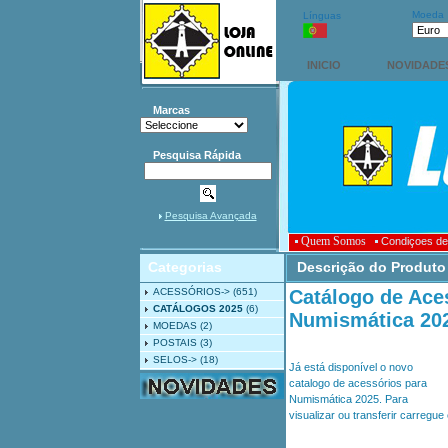
Moeda
Línguas
INICIO
NOVIDADE
Marcas
Pesquisa Rápida
Pesquisa Avançada
Quem Somos
Condiçoes de
Categorias
Descrição do Produto
ACESSÓRIOS->
(651)
Catálogo de Ace
CATÁLOGOS 2025
(6)
Numismática 20
MOEDAS
(2)
POSTAIS
(3)
SELOS->
(18)
Já está disponível o novo
catalogo de acessórios para
Numismática 2025. Para
visualizar ou transferir carregue 