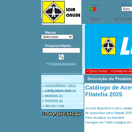
Moeda
Línguas
INICIO
NOVIDADE
Marcas
Pesquisa Rápida
Pesquisa Avançada
Quem Somos
Condiçoes de
Categorias
Descrição do Produto
ACESSÓRIOS->
(651)
Catálogo de Ace
CATÁLOGOS 2025
(6)
Filatelia 2025
MOEDAS
(2)
POSTAIS
(3)
SELOS->
(18)
Já está disponível o novo catalo
de acessórios para Filatelia 2025
Para visualizar ou transferir
carregue em "visite a página do a