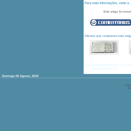
Para mais informações, visite a
Este artigo foi intr
Clientes que compraram este art
CLASSIFICADOR BASIC 32
CLAS
páginas pretas A5
Domingo 09 Agosto, 2026
Copy
P