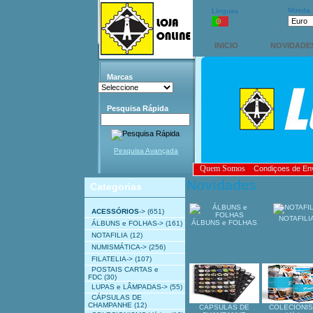
Moeda
Línguas
INICIO
NOVIDADE
Marcas
Pesquisa Rápida
Pesquisa Avançada
Quem Somos
Condiçoes de En
Novidades
Categorias
ACESSÓRIOS
->
(651)
NOTAFILI
ÁLBUNS e FOLHAS
ÁLBUNS e FOLHAS->
(161)
NOTAFILIA
(12)
NUMISMÁTICA->
(256)
FILATELIA->
(107)
POSTAIS CARTAS e
FDC
(30)
LUPAS e LÂMPADAS->
(55)
CÁPSULAS DE
CHAMPANHE
(12)
CÁPSULAS DE
COLECIONI