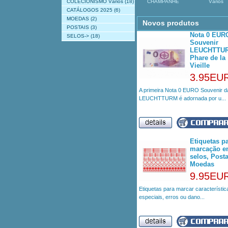
COLECIONISMO Vários
(18)
CHAMPANHE
Vários
CATÁLOGOS 2025
(6)
MOEDAS
(2)
Novos produtos
POSTAIS
(3)
Nota 0 EUR
SELOS->
(18)
Souvenir
LEUCHTTU
Phare de la
Vieille
3.95EU
A primeira Nota 0 EURO Souvenir d
LEUCHTTURM é adornada por u...
Etiquetas p
marcação 
selos, Posta
Moedas
9.95EU
Etiquetas para marcar característic
especiais, erros ou dano...