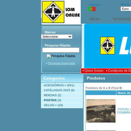
Moeda
Línguas
INICIO
NOVIDADE
Marcas
Pesquisa Rápida
Pesquisa Avançada
Quem Somos
Condiçoes de E
Categorias
Produtos
ACESSÓRIOS->
(651)
Produtos de
1
a
3
(Total
3
)
CATÁLOGOS 2025
(6)
Nome do 
MOEDAS
(2)
POSTAIS
(3)
SELOS->
(18)
POSTAL 
COIMBRA -