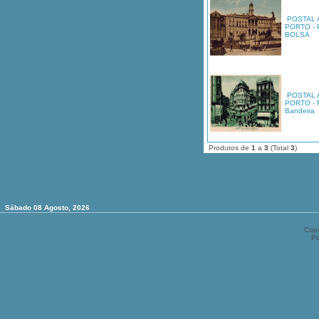
POSTAL 
PORTO - 
BOLSA
POSTAL 
PORTO - 
Bandeira
Produtos de
1
a
3
(Total
3
)
Sábado 08 Agosto, 2026
Copy
P